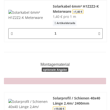
Solarkabel 6mm² H1Z2Z2-K
Meterware
+1,40 €
1,40 € pro 1 m
Artikeldetails
Montagematerial
optionale Angabe
x
Solarprofil / Schienen 40x40
Länge 2,4m/ 2400mm
+19,00 €