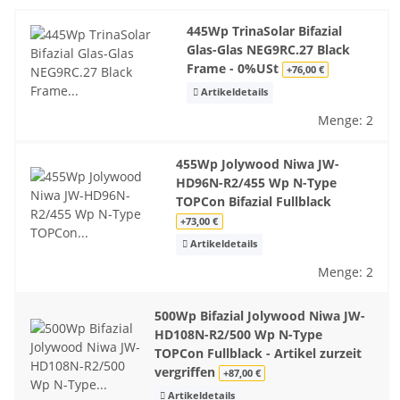
445Wp TrinaSolar Bifazial
Glas-Glas NEG9RC.27 Black
Frame - 0%USt
+76,00 €
Artikeldetails
Menge: 2
455Wp Jolywood Niwa JW-
HD96N-R2/455 Wp N-Type
TOPCon Bifazial Fullblack
+73,00 €
Artikeldetails
Menge: 2
500Wp Bifazial Jolywood Niwa JW-
HD108N-R2/500 Wp N-Type
TOPCon Fullblack - Artikel zurzeit
vergriffen
+87,00 €
Artikeldetails