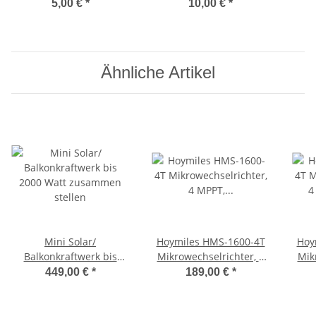
5,00 €
*
10,00 €
*
Ähnliche Artikel
Mini Solar/
Hoymiles HMS-1600-4T
Hoy
Balkonkraftwerk bis
Mikrowechselrichter, 4
Mik
2000 Watt zusammen
MPPT, einphasig (0% USt
449,00 €
*
189,00 €
*
stellen
nach §12 Abs.3 Nr. 1 S.1
UStG)