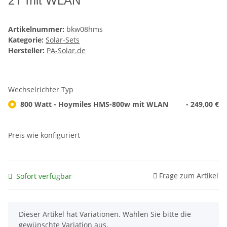
2T mit WLAN
Artikelnummer:
bkw08hms
Kategorie:
Solar-Sets
Hersteller:
PA-Solar.de
Wechselrichter Typ
800 Watt - Hoymiles HMS-800w mit WLAN
- 249,00 €
Preis wie konfiguriert
Frage zum Artikel
Sofort verfügbar
x
Dieser Artikel hat Variationen. Wählen Sie bitte die
gewünschte Variation aus.