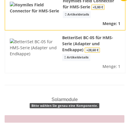
Hoymiles Field Connector
für HMS-Serie
+5,00 €
Artikeldetails
Menge: 1
BetteriSet BC-05 für HMS-
Serie (Adapter und
Endkappe)
+28,60 €
Artikeldetails
Menge: 1
Solarmodule
Bitte wählen Sie genau eine Komponente.
x