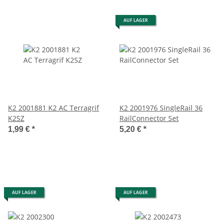
AUF LAGER
K2 2001881 K2 AC Terragrif
K2 2001976 SingleRail 36
K2SZ
RailConnector Set
1,99 €
*
5,20 €
*
AUF LAGER
AUF LAGER