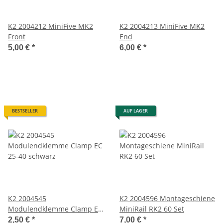
K2 2004212 MiniFive MK2
K2 2004213 MiniFive MK2
Front
End
5,00 €
*
6,00 €
*
BESTSELLER
AUF LAGER
K2 2004545
K2 2004596 Montageschiene
Modulendklemme Clamp EC
MiniRail RK2 60 Set
25-40 schwarz
2,50 €
*
7,00 €
*