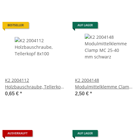
BESTSELLER
AUF LAGER
K2 2004112
K2 2004148
Holzbauschraube, Tellerkopf
Modulmittelklemme Clamp
8x100
MC 25-40 mm schwarz
0,65 €
*
2,50 €
*
AUSVERKAUFT
AUF LAGER