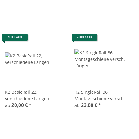
AUF LAGER
AUF LAGER
K2 BasicRail 22;
K2 SingleRail 36
verschiedene Längen
Montageschiene versch.
Längen
ab
ab
20,00 €
*
23,00 €
*