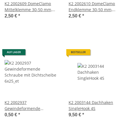
K2 2002609 DomeClamp
K2 2002610 DomeClamp
Mittelklemme 30-50 mm,
Endklemme 30-50 mm,
schwarz eloxiert
schwarz eloxiert
2,50 €
*
2,50 €
*
AUF LAGER
BESTSELLER
K2 2002937
K2 2003144 Dachhaken
Gewindeformende
SingleHook 4S
Schraube mit Dichtscheibe
0,50 €
*
9,50 €
*
6x25_et