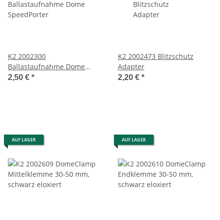
K2 2002300
K2 2002473 Blitzschutz
Ballastaufnahme Dome
Adapter
SpeedPorter
2,50 €
*
2,20 €
*
AUF LAGER
AUF LAGER