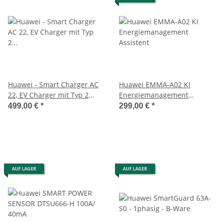
Huawei - Smart Charger AC
Huawei EMMA-A02 KI
22, EV Charger mit Typ 2
Energiemanagement
Ladebuchse, RFID
Assistent
499,00 €
*
299,00 €
*
AUF LAGER
AUF LAGER