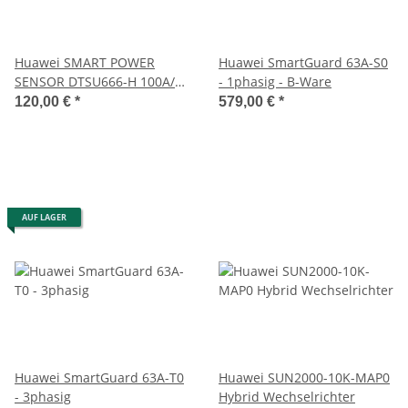
Huawei SMART POWER
Huawei SmartGuard 63A-S0
SENSOR DTSU666-H 100A/
- 1phasig - B-Ware
40mA
120,00 €
*
579,00 €
*
AUF LAGER
Huawei SmartGuard 63A-T0
Huawei SUN2000-10K-MAP0
- 3phasig
Hybrid Wechselrichter