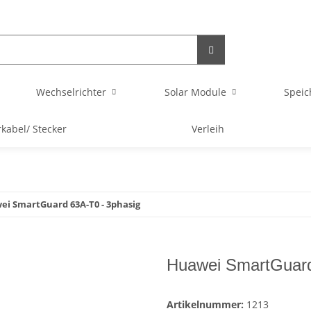
Wechselrichter
Solar Module
Speic
rkabel/ Stecker
Verleih
i SmartGuard 63A-T0 - 3phasig
Huawei SmartGuard
Artikelnummer:
1213