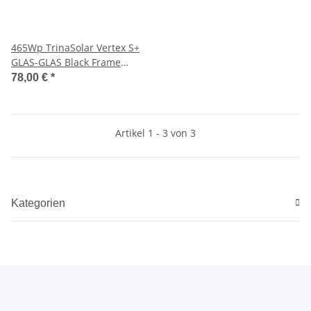
465Wp TrinaSolar Vertex S+
GLAS-GLAS Black Frame
TSM-NEG9R.28 Monofazial
78,00 €
*
Artikel 1 - 3 von 3
Kategorien