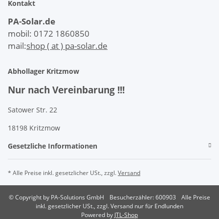
Kontakt
PA-Solar.de
mobil: 0172 1860850
mail:
shop ( at ) pa-solar.de
Abhollager Kritzmow
Nur nach Vereinbarung !!!
Satower Str. 22
18198 Kritzmow
Gesetzliche Informationen
* Alle Preise inkl. gesetzlicher USt., zzgl.
Versand
© Copyright by PA-Solutions GmbH
Besucherzähler: 600903
Alle Preise
inkl. gesetzlicher USt., zzgl. Versand nur für Endlunden
Powered by
JTL-Shop