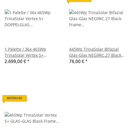
1 Palette / 36x 465Wp
445Wp TrinaSolar Bifazial
TrinaSolar Vertex S+
Glas-Glas NEG9RC.27 Black
DOPPELGLAS TSM-NEG9R.28
Frame - 0%USt
2.699,00 €
*
76,00 €
*
0%USt
BESTSELLER