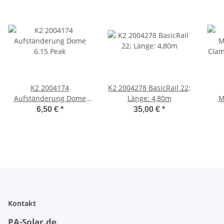
K2 2004174
K2 2004278 BasicRail 22;
Aufständerung Dome
Länge: 4,80m
M
6.15 Peak
Clam
6,50 €
*
35,00 €
*
Kontakt
PA-Solar.de