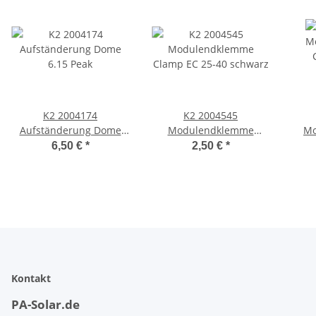
K2 2004174
K2 2004545
Aufständerung Dome
Modulendklemme
Mo
6.15 Peak
Clamp EC 25-40 schwarz
Cl
6,50 €
*
2,50 €
*
Kontakt
PA-Solar.de