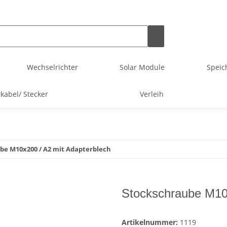
Wechselrichter
Solar Module
Speic
rkabel/ Stecker
Verleih
be M10x200 / A2 mit Adapterblech
Stockschraube M10x
Artikelnummer:
1119