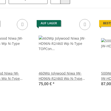
AUF LAGER
BEST
od Niwa JW-
460Wp Jolywood Niwa JW-
500Wp
 Wp N-Type
HD96N-R2/460 Wp N-Type
JW-HD
l Fullblack
TOPCon Bifazial Fullblack
TOPCo
75,00 €
*
87,0