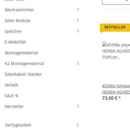
Wechselrichter
Solar Module
BESTSELLER
Speicher
E-Mobilität
Montagematerial
K2 Montagematerial
Solarkabel/ Stecker
Verleih
455Wp Jolywo
HD96N-R2/455
SALE %
TOPCon Bifazia
73,00 €
*
Hersteller
Verfügbarkeit