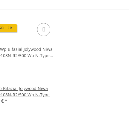
SELLER
 Bifazial Jolywood Niwa
108N-R2/500 Wp N-Type
n Fullblack
0 €
*