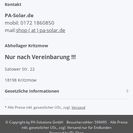
Kontakt
PA-Solar.de
mobil: 0172 1860850
mail:
shop ( at ) pa-solar.de
Abhollager Kritzmow
Nur nach Vereinbarung !!!
Satower Str. 22
18198 Kritzmow
Gesetzliche Informationen
* Alle Preise inkl. gesetzlicher USt., zzgl.
Versand
© Copyright by PA-Solutions GmbH
Besucherzähler: 599495
Alle Preise
inkl. gesetzlicher USt., zzgl. Versand nur für Endlunden
Powered by
JTL-Shop