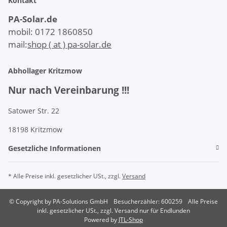
Kontakt
PA-Solar.de
mobil: 0172 1860850
mail:
shop ( at ) pa-solar.de
Abhollager Kritzmow
Nur nach Vereinbarung !!!
Satower Str. 22
18198 Kritzmow
Gesetzliche Informationen
* Alle Preise inkl. gesetzlicher USt., zzgl.
Versand
© Copyright by PA-Solutions GmbH
Besucherzähler: 600259
Alle Preise
inkl. gesetzlicher USt., zzgl. Versand nur für Endlunden
Powered by
JTL-Shop