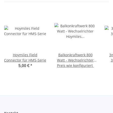
Hoymiles Field
Balkonkraftwerk 800
3
Connector für HMS-Serie
Watt - Wechselrichter
3
Hoymiles HMS-800W-2T
Preis wie konfiguriert
5,00 €
*
mit WLAN